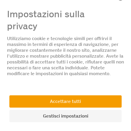
sempre aggiornamenti sul mondo Coop.
Seguici
© 2026 Coop
Azienda
Posizioni aperte
Protezione dei
Impressum
dati
CGC
Impostazioni dei
cookies