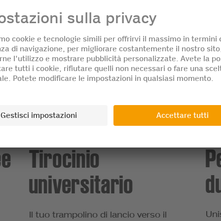
P
ee
Tirocinio
d
universitario
Unis
Il tuo trampolino di lancio verso il