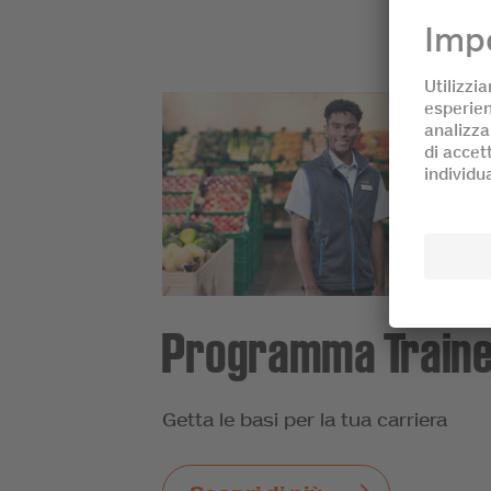
Programma Train
Getta le basi per la tua carriera