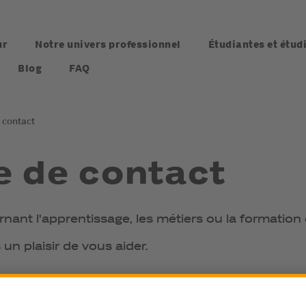
ur
Notre univers professionnel
Étudiantes et étud
Blog
FAQ
 contact
e de contact
nant l'apprentissage, les métiers ou la formatio
un plaisir de vous aider.
Autre *