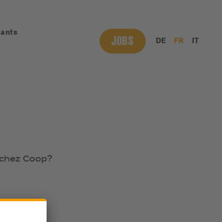
iants
JOBS
DE
FR
IT
n chez Coop?