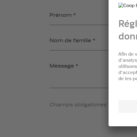
Prénom *
Nom de famille *
Message *
Champs obligatoires *