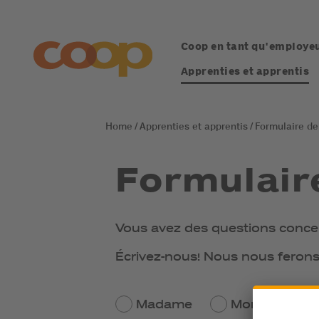
Coop en tant qu'employe
Apprenties et apprentis
Apprenties et apprentis
Formulaire de
Formulair
Vous avez des questions concer
Écrivez-nous! Nous nous ferons 
Madame
Monsieur