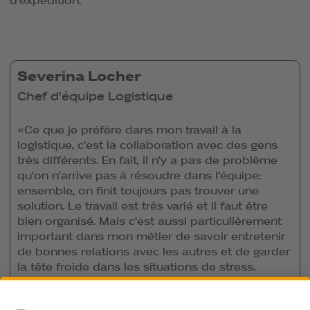
d'expédition.
Severina Locher
Chef d'équipe Logistique
«Ce que je préfère dans mon travail à la
logistique, c'est la collaboration avec des gens
très différents. En fait, il n'y a pas de problème
qu'on n'arrive pas à résoudre dans l'équipe:
ensemble, on finit toujours pas trouver une
solution. Le travail est très varié et il faut être
bien organisé. Mais c'est aussi particulièrement
important dans mon métier de savoir entretenir
de bonnes relations avec les autres et de garder
la tête froide dans les situations de stress.
J'apprécie aussi chez Coop les bonnes
prestations sociales, les possibilités de se