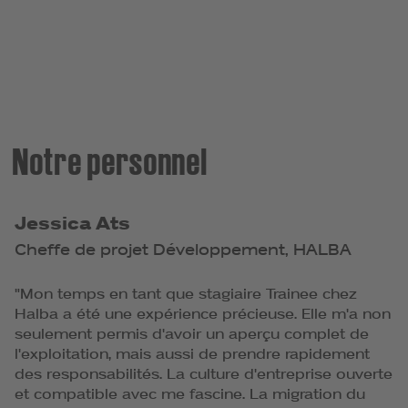
Notre personnel
Jessica Ats
Cheffe de projet Développement, HALBA
R
P
"Mon temps en tant que stagiaire Trainee chez
Halba a été une expérience précieuse. Elle m'a non
"
seulement permis d'avoir un aperçu complet de
l
us
l'exploitation, mais aussi de prendre rapidement
j
des responsabilités. La culture d'entreprise ouverte
a
et compatible avec me fascine. La migration du
p