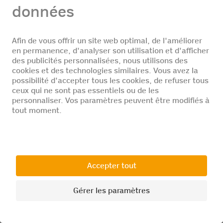
Pearlwater
Pearlwater s'approvisionne à cinq sources d'eau
minérale uniques situées dans les Alpes
valaisannes et met en bouteille chaque année
près de 106 millions de litres d'eau minérale et de
soft-drinks. Au travers d'un engagement ciblé, qui
consiste notamment en l'entretien des paysages
et le contrôle régulier des zones de protection,
elle protège les abords de ses sources et
préserve durablement leurs réserves d'eau.