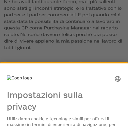
Ne ho avuti tanti durante l’anno, ma i più salienti
sono stati gli incontri strategici e le trattative con le
partner e i partner commerciali. E poi quando mi è
stata data la possibilità di continuare a lavorare in
questa CP come Purchasing Manager nel reparto
salute. Ne sono davvero felice, perché ora posso
dire di vivere appieno la mia passione nel lavoro di
tutti i giorni.
Dopo il programma trainee Claudia ha potuto
continuare la sua carriera professionale e assumere
il ruolo di Purchasing Manager nel reparto salute.
Claudia svolge ancora questa funzione con
successo e tanta voglia di fare.
Scopri le
Scopri di
nostre
più
opportunità di