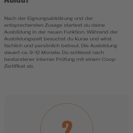
Nach der Eignungsabklärung und der
entsprechenden Zusage startest du deine
Ausbildung in der neuen Funktion. Während der
Ausbildungszeit besuchst du Kurse und wirst
fachlich und persönlich betreut. Die Ausbildung
Vielen Dank für deine
dauert ca. 9–12 Monate. Du schliesst nach
Nachricht. Wir
bestandener interner Prüfung mit einem Coop-
bearbeiten sie
Zertifikat ab.
möglichst umgehend
und melden uns in
Kürze bei dir.
Einen schönen Tag
wünscht,
Dein Coop Team