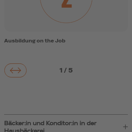
Ausbildung on the Job
i
1
/
5
Bäcker:in und Konditor:in in der
Hausbäckerei