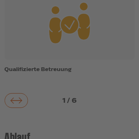
Qualifizierte Betreuung
8
1
/
6
Ablauf