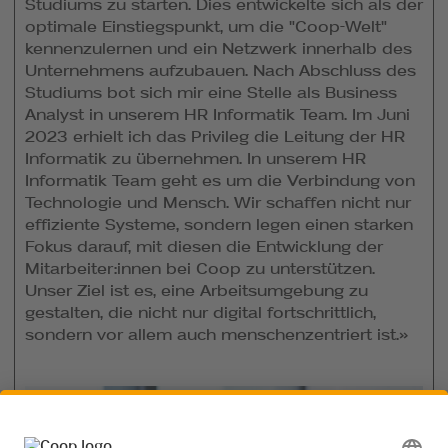
Studiums zu starten. Dies entwickelte sich als der
optimale Einstiegspunkt, um die "Coop-Welt"
kennenzulernen und ein Netzwerk innerhalb des
Unternehmens aufzubauen. Nach Abschluss des
Studiums bot sich mir eine Stelle als Business
Analyst in unserem HR Informatik Team. Im Juni
2023 erhielt ich das Privileg die Leitung der HR
Informatik zu übernehmen. In unserem HR
Informatik Team geht es um die Verbindung von
Technologie und Mensch. Wir schaffen nicht nur
effiziente Systeme, sondern legen einen starken
Fokus darauf, mit diesen die Entwicklung der
Mitarbeiter:innen bei Coop zu unterstützen.
Unser Ziel ist es, eine Arbeitsumgebung zu
gestalten, die nicht nur digital fortschrittlich,
sondern vor allem auch menschenzentriert ist.»