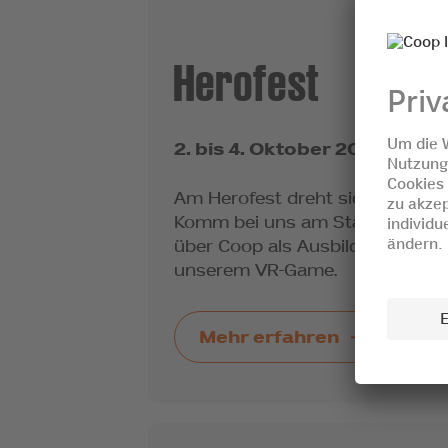
Herofest
2. bis 4. Oktober 2026
Am Herofest dreht sich alles 
Komm bei uns am Stand vorbei 
über Coop als Ausbildungsbetr
unserem VR-Game.
Mehr erfahren