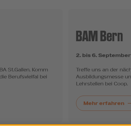
BAM Bern
2. bis 6. Septembe
OBA St.Gallen. Komm
Treffe uns an der näc
ie Berufsvielfal bei
Ausbildungsmesse un
Lehrstellen bei Coop.
Mehr erfahren