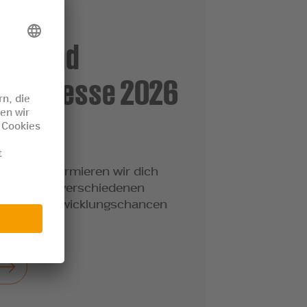
fs- und
ungsmesse 2026
 2026
 Basel informieren wir dich
ielfalt, die verschiedenen
r deine Entwicklungschancen