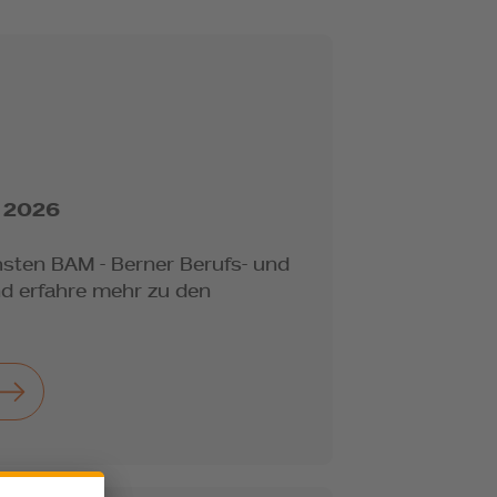
r 2026
hsten BAM - Berner Berufs- und
d erfahre mehr zu den