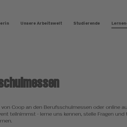
berin
Unsere Arbeitswelt
Studierende
Lernen
sschulmessen
fe von Coop an den Berufsschulmessen oder online auf
vent teilnimmst - lerne uns kennen, stelle Fragen und
ernen.