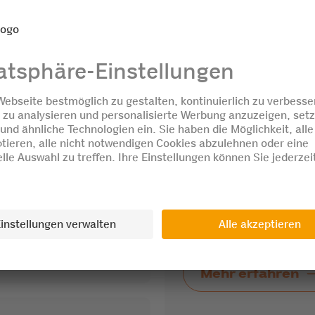
Basler Beru
Weiterbild
um das Thema Gaming.
15. bis 17. Oktober
und erfahre etwas
ieb und habe Spass an
An der Berufsmesse in
gerne über die Berufsv
Berufslehren und übe
bei Coop.
Mehr erfahren